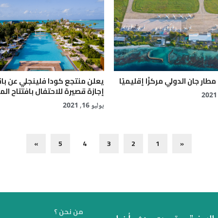
ار جان الدولي مركزًا إقليميًا
يعلن منتجع كودا فلينجلي عن با
إجازة قصيرة للاحتفال بافتتاح الم
يوليو 16, 2021
»
5
4
3
2
1
«
من نحن ؟