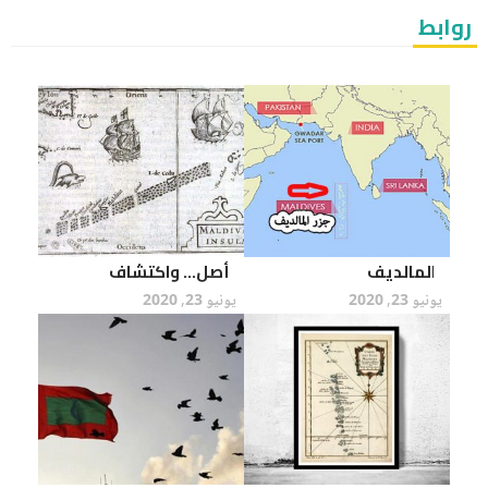
روابط
المالديف
أصل… واكتشاف
يونيو 23, 2020
يونيو 23, 2020