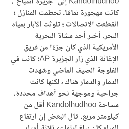
Kandolhudhoo إلى “جزيرة أشباح”.
كانت مهجورة تمامًا. تحطمت المنازل ؛
انقطعت الاتصالات ؛ تلوثت الآبار بمياه
البحر. أخبر أحد مشاة البحرية
الأمريكية الذي كان جزءًا من فريق
الإغاثة الذي زار الجزيرة AP: كانت في
الفلوجة الصيف الماضي وشهدت
الدمار والدمار هناك ، لكنها كانت
جراحية وموجهة نحو أهداف محددة.
مساحة Kandolhudhoo أقل من
كيلومتر مربع. قال البعض إن ارتفاع
المياه كان يبلغ ارتفاعه ثلاثة أمتار.