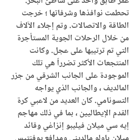
غمر طابق واحد على شاطئ البحر.
تحطمت نوافذها وشرفاتها ؛ خرجت
الطاقة والاتصالات. وتم إجلاء الآلاف
من خلال الرحلات الجوية المستأجرة
التي تم ترتيبها على عجل. وكانت
المنتجعات الأكثر تضرراً هي تلك
الموجودة على الجانب الشرقي من جزر
المالديف ، والجانب الذي يواجه
التسونامي. كان العديد من لاعبي كرة
القدم الإيطاليين ، بما في ذلك مهاجم
إيه سي ميلان فيليبو إنزاغي وقائد
ميلان باولو مالديني ومدافع يوفنتيس