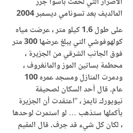
الأضرار التي لحقت بأسوأ جزر
المالديف بعد تسونامي ديسمبر 2004
على طول 1.6 كيلو متر ، عرضت مياه
كولهوفوشي التي يبلغ عرضها 300 متر
فوق الجانب الشرقي من الجزيرة ،
محطمة بساتين الموز والمانغروف ،
ودمرت المنازل ومسجد عمره 100
عام. قال أحد السكان لصحيفة
نيويورك تايمز ، “اعتقدت أن الجزيرة
بأكملها ستذهب … لو استمرت لوحدها
، لكان كل شيء قد جرف. قال المقيم