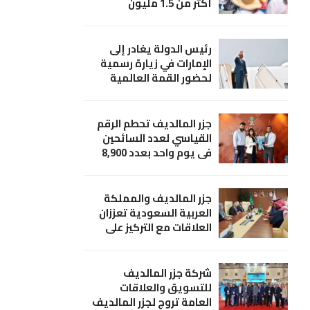
أكثر من 1.5 مليون
رئيس الدولة يغادر إلى
الإمارات في زيارة رسمية
لحضور القمة العالمية
للحكومات 2024
جزر المالديف تحطم الرقم
القياسي لعدد السائحين
في يوم واحد بعدد 8,900
سائح؛ (ماتاتو) تهنئ وزير
السياحة
جزر المالديف والمملكة
العربية السعودية تعززان
العلاقات مع التركيز على
مصايد الأسماك
المستدامة
شركة جزر المالديف
للتسويق والعلاقات
العامة تروج لجزر المالديف