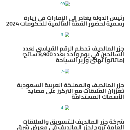
رئيس الدولة يغادر إلى الإمارات في زيارة
رسمية لحضور القمة العالمية للحكومات 2024
جزر المالديف تحطم الرقم القياسي لعدد
السائحين في يوم واحد بعدد 8,900 سائح؛
(ماتاتو) تهنئ وزير السياحة
جزر المالديف والمملكة العربية السعودية
تعززان العلاقات مع التركيز على مصايد
الأسماك المستدامة
شركة جزر المالديف للتسويق والعلاقات
العامة تروج لجزر المالديف في معرض شرق