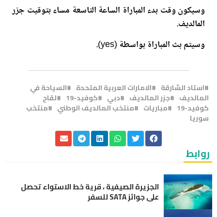
وسيكون وقت بدء المباراة الساعة التاسعة مساء بتوقيت جزر
المالديف.
وسيتم بث المباراة بواسطة (yes).
استاد الشارقة
الامارات العربية المتحدة
السياحة في
المالديف
جزر المالديف
دبي
كوفيد-19
لقاح
كوفيد-19
مباريات
منتخب المالديف الوطني
منتخب
سوريا
روابط
الجزيرة الصيفية ، قرية خط الاستواء تحصل
على جوائز SATA للسفر