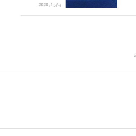
اتور
الخمس نجوم المالديف لأول مرة
يناير 1, 2020
، في ما أطلق عليه اسم "لاول
ق
مرة مبهرة" ، وحصلت على ستة
انكا ،
من أعلى الجوائز.
*