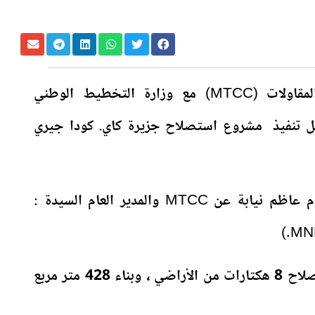
وقعت شركة المالديف للنقل والمقاولات (MTCC) مع وزارة التخطيط الوطني
جل تنفيذ مشروع استصلاح جزيرة كاي. كودا جيري
وقع الرئيس التنفيذي السيد : آدم عاظم نيابة عن MTCC والمدير العام السيدة :
نطاق عمل المشروع ما يلي: استصلاح 8 هكتارات من الأراضي ، وبناء 428 متر مربع