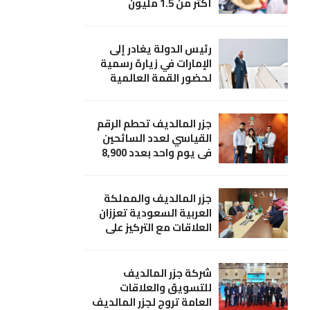
أكثر من 1.5 مليون
رئيس الدولة يغادر إلى
الإمارات في زيارة رسمية
لحضور القمة العالمية
للحكومات 2024
جزر المالديف تحطم الرقم
القياسي لعدد السائحين
في يوم واحد بعدد 8,900
سائح؛ (ماتاتو) تهنئ وزير
السياحة
جزر المالديف والمملكة
العربية السعودية تعززان
العلاقات مع التركيز على
مصايد الأسماك
المستدامة
شركة جزر المالديف
للتسويق والعلاقات
العامة تروج لجزر المالديف