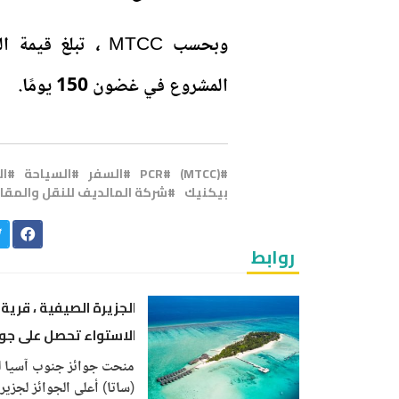
المشروع في غضون 150 يومًا.
(MTCC)
PCR
السفر
السياحة
ال
بيكنيك
شركة المالديف للنقل والمقا
روابط
الجزيرة الصيفية ، قرية
الاستواء تحصل على جوا
SATA للسفر
منحت جوائز جنوب آسيا ل
(ساتا) أعلى الجوائز لجزير