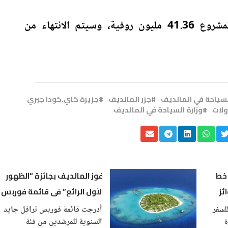
وبحسب MTCC ، تبلغ قيمة المشروع 41.36 مليون روفية، وسيتم الانتهاء من
سياحة في المالديف
جزر المالديف
جزيرة كاي.كودا جيري
ولات
وزارة السياحة في المالديف
 خط
فوز المالديف بجائزة “الظهور
ئز
الأول الرائع” في قائمة فوربس
ترافل ستار اوورد ٢٠٢٠
لسفر
أدرجت قائمة فوربس ترافل جايد
ة
السنوية للمرشدين من فئة