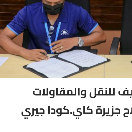
يف للنقل والمقاولات
صلاح جزيرة كاي.كودا جيري